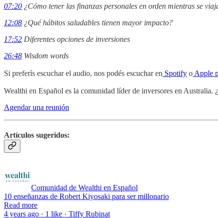
07:20
¿Cómo tener las finanzas personales en orden mientras se viaj
12:08
¿Qué hábitos saludables tienen mayor impacto?
17:52
Diferentes opciones de inversiones
26:48
Wisdom words
Si preferís escuchar el audio, nos podés escuchar en
Spotify
o
Apple p
Wealthi en Español es la comunidad líder de inversores en Australia
Agendar una reunión
Artículos sugeridos:
Comunidad de Wealthi en Español
10 enseñanzas de Robert Kiyosaki para ser millonario
Read more
4 years ago · 1 like · Tiffy Rubinat