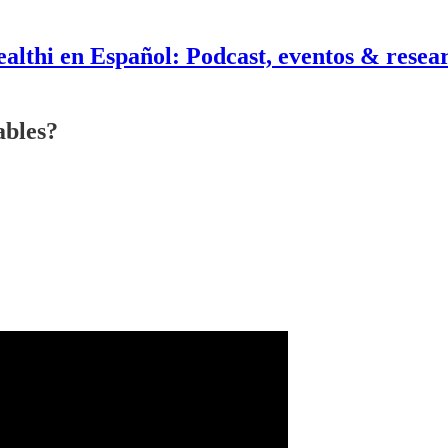
althi en Español: Podcast, eventos & resea
ables?