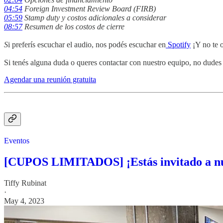
04:54
Foreign Investment Review Board (FIRB)
05:59
Stamp duty y costos adicionales a considerar
08:57
Resumen de los costos de cierre
S
i preferís escuchar el audio, nos podés escuchar en
Spotify
¡Y no te o
Si tenés alguna duda o queres contactar con nuestro equipo, no dudes
Agendar una reunión gratuita
Eventos
[CUPOS LIMITADOS] ¡Estás invitado a nue
Tiffy Rubinat
·
May 4, 2023