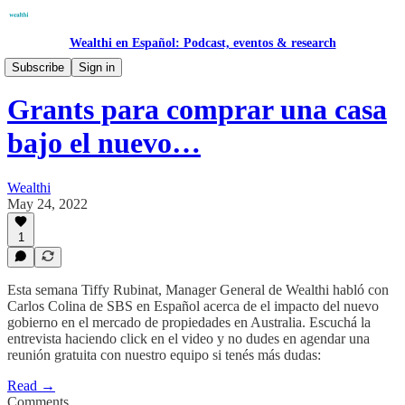
Wealthi en Español: Podcast, eventos & research
Research
Subscribe
Sign in
Grants para comprar una casa
bajo el nuevo…
Wealthi
May 24, 2022
1
Esta semana Tiffy Rubinat, Manager General de Wealthi habló con
Carlos Colina de SBS en Español acerca de el impacto del nuevo
gobierno en el mercado de propiedades en Australia. Escuchá la
entrevista haciendo click en el video y no dudes en agendar una
reunión gratuita con nuestro equipo si tenés más dudas:
Read →
Comments