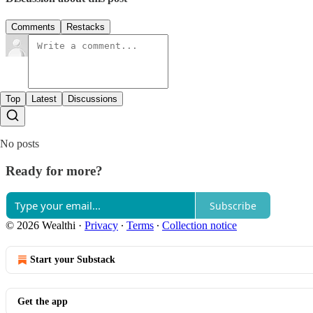
Comments
Restacks
Top
Latest
Discussions
No posts
Ready for more?
Subscribe
© 2026 Wealthi
·
Privacy
∙
Terms
∙
Collection notice
Start your Substack
Get the app