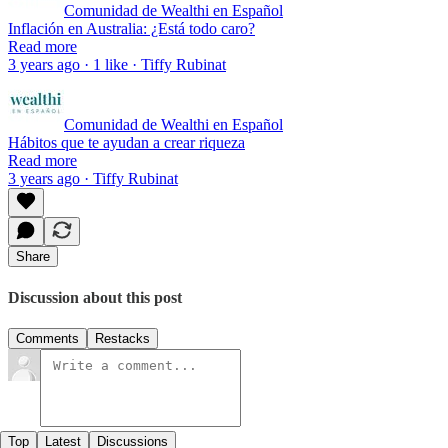
Comunidad de Wealthi en Español
Inflación en Australia: ¿Está todo caro?
Read more
3 years ago · 1 like · Tiffy Rubinat
Comunidad de Wealthi en Español
Hábitos que te ayudan a crear riqueza
Read more
3 years ago · Tiffy Rubinat
Share
Discussion about this post
Comments
Restacks
Top
Latest
Discussions