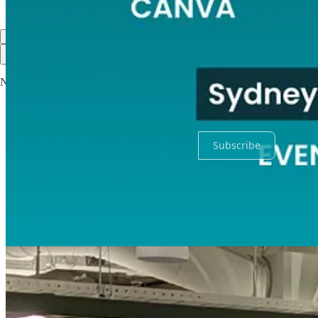
Top
Latest
Discussions
No posts
Ready for more?
Subscribe
© 2026 Wealthi
·
Privacy
∙
Terms
∙
Collection notice
Start your Substack
Get the app
Substack
is the home for great culture