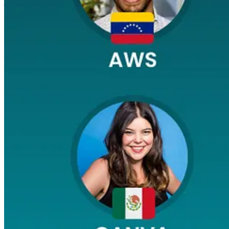
Agenda:
18:10 - 18:30 Entrevista a latinos líderes en la industria tech
18:30 - 19:00 Espacio abierto para preguntas del público
19:00 - 20:30 Networking, food & drinks
No te quedes afuera y asegurá tu lugar hoy mismo:
Asegurar mi lugar
1
Share
Discussion about this post
Comments
Restacks